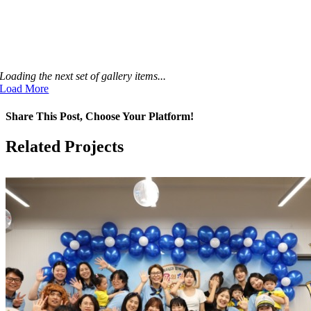
Loading the next set of gallery items...
Load More
Share This Post, Choose Your Platform!
Facebook
Twitter
LinkedIn
Tumblr
Pinterest
Related Projects