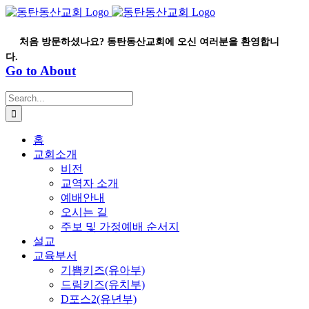
Skip
to
content
처음 방문하셨나요? 동탄동산교회에 오신 여러분을 환영합니
다.
Go to About
Search
for:
홈
교회소개
비전
교역자 소개
예배안내
오시는 길
주보 및 가정예배 순서지
설교
교육부서
기쁨키즈(유아부)
드림키즈(유치부)
D포스2(유년부)