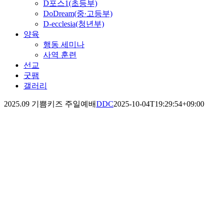
D포스1(초등부)
DoDream(중∙고등부)
D-ecclesia(청년부)
양육
행동 세미나
사역 훈련
선교
굿팸
갤러리
2025.09 기쁨키즈 주일예배
DDC
2025-10-04T19:29:54+09:00