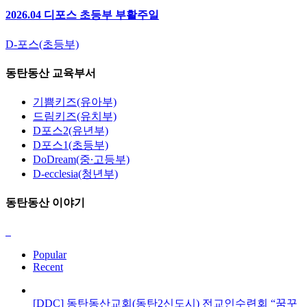
2026.04 디포스 초등부 부활주일
D-포스(초등부)
동탄동산 교육부서
기쁨키즈(유아부)
드림키즈(유치부)
D포스2(유년부)
D포스1(초등부)
DoDream(중∙고등부)
D-ecclesia(청년부)
동탄동산 이야기
Popular
Recent
[DDC] 동탄동산교회(동탄2신도시) 전교인수련회 “꿈꾸