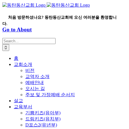
Skip
to
content
처음 방문하셨나요? 동탄동산교회에 오신 여러분을 환영합니
다.
Go to About
Search
for:
홈
교회소개
비전
교역자 소개
예배안내
오시는 길
주보 및 가정예배 순서지
설교
교육부서
기쁨키즈(유아부)
드림키즈(유치부)
D포스2(유년부)