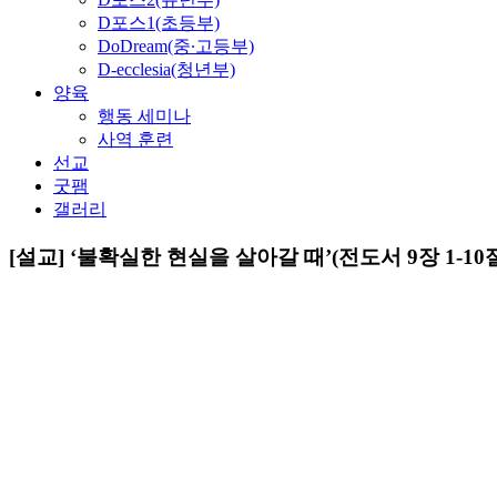
D포스1(초등부)
DoDream(중∙고등부)
D-ecclesia(청년부)
양육
행동 세미나
사역 훈련
선교
굿팸
갤러리
[설교] ‘불확실한 현실을 살아갈 때’(전도서 9장 1-10절