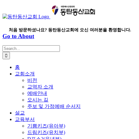
Skip
to
content
처음 방문하셨나요? 동탄동산교회에 오신 여러분을 환영합니다.
Go to About
Search
for:
홈
교회소개
비전
교역자 소개
예배안내
오시는 길
주보 및 가정예배 순서지
설교
교육부서
기쁨키즈(유아부)
드림키즈(유치부)
D포스2(유년부)