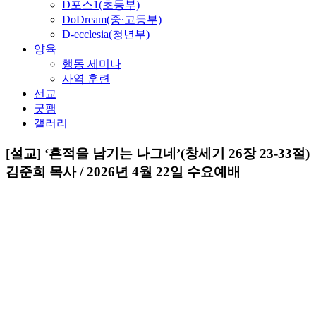
D포스1(초등부)
DoDream(중∙고등부)
D-ecclesia(청년부)
양육
행동 세미나
사역 훈련
선교
굿팸
갤러리
[설교] ‘흔적을 남기는 나그네’(창세기 26장 23-33절)
김준희 목사 / 2026년 4월 22일 수요예배