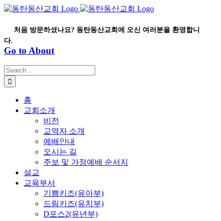
Skip
to
content
처음 방문하셨나요? 동탄동산교회에 오신 여러분을 환영합니
다.
Go to About
Search
for:
홈
교회소개
비전
교역자 소개
예배안내
오시는 길
주보 및 가정예배 순서지
설교
교육부서
기쁨키즈(유아부)
드림키즈(유치부)
D포스2(유년부)