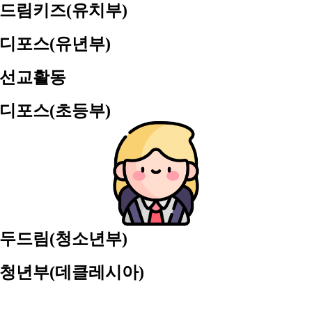
드림키즈(유치부)
디포스(유년부)
선교활동
디포스(초등부)
두드림(청소년부)
청년부(데클레시아)