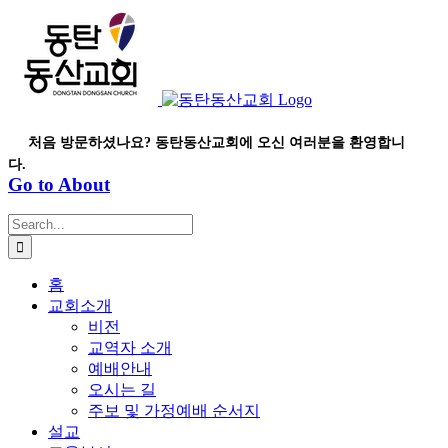
Skip
to
content
처음 방문하셨나요? 동탄동산교회에 오신 여러분을 환영합니
다.
Go to About
Search
for:
홈
교회소개
비전
교역자 소개
예배안내
오시는 길
주보 및 가정예배 순서지
설교