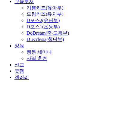
교육부서
기쁨키즈(유아부)
드림키즈(유치부)
D포스2(유년부)
D포스1(초등부)
DoDream(중∙고등부)
D-ecclesia(청년부)
양육
행동 세미나
사역 훈련
선교
굿팸
갤러리