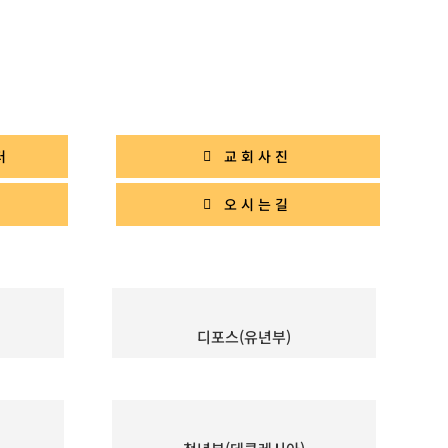
터
교회사진
의
오시는길
디포스(유년부)