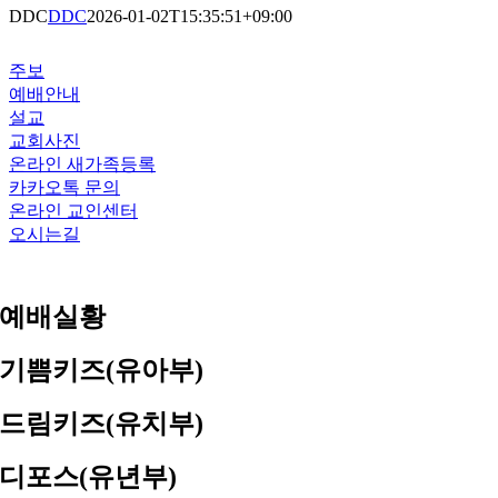
DDC
DDC
2026-01-02T15:35:51+09:00
주보
예배안내
설교
교회사진
온라인 새가족등록
카카오톡 문의
온라인 교인센터
오시는길
예배실황
기쁨키즈(유아부)
드림키즈(유치부)
디포스(유년부)