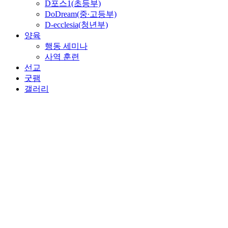
D포스1(초등부)
DoDream(중∙고등부)
D-ecclesia(청년부)
양육
행동 세미나
사역 훈련
선교
굿팸
갤러리