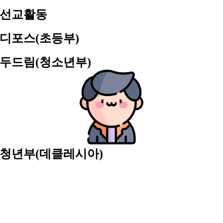
선교활동
디포스(초등부)
두드림(청소년부)
청년부(데클레시아)