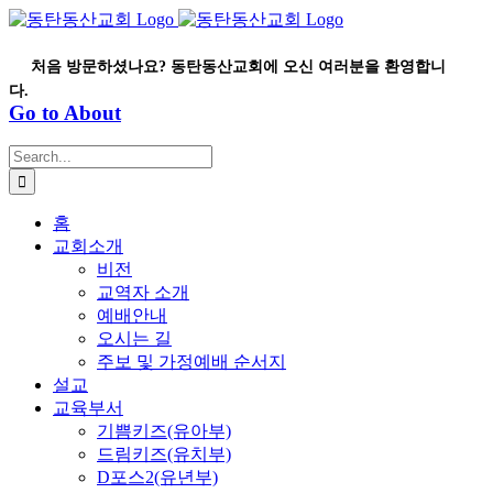
Skip
to
content
처음 방문하셨나요? 동탄동산교회에 오신 여러분을 환영합니
다.
Go to About
Search
for:
홈
교회소개
비전
교역자 소개
예배안내
오시는 길
주보 및 가정예배 순서지
설교
교육부서
기쁨키즈(유아부)
드림키즈(유치부)
D포스2(유년부)