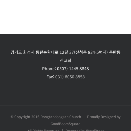
경기도 화성시 동탄순환대로 12길 37(산척동 834-5번지) 동탄동
산교회
Phone:
0507) 1445 8848
Fax:
031) 8050 8858
© Copyright 2016 Dongtandongsan Church | Proudly Designed by
GoodBoomSquare
All Rights Reserved | Powered by WordPress