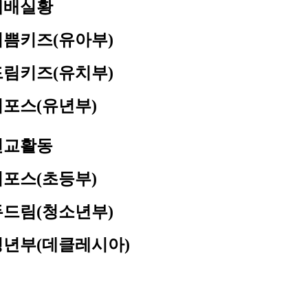
예배실황
기쁨키즈(유아부)
드림키즈(유치부)
디포스(유년부)
선교활동
디포스(초등부)
두드림(청소년부)
청년부(데클레시아)