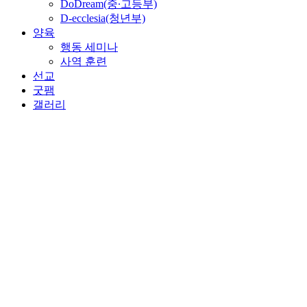
DoDream(중∙고등부)
D-ecclesia(청년부)
양육
행동 세미나
사역 훈련
선교
굿팸
갤러리