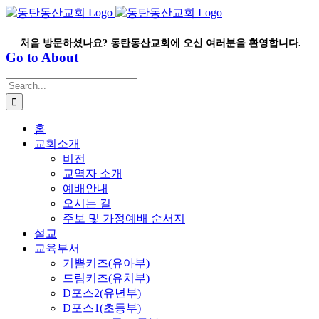
Skip
to
content
처음 방문하셨나요? 동탄동산교회에 오신 여러분을 환영합니다.
Go to About
Search
for:
홈
교회소개
비전
교역자 소개
예배안내
오시는 길
주보 및 가정예배 순서지
설교
교육부서
기쁨키즈(유아부)
드림키즈(유치부)
D포스2(유년부)
D포스1(초등부)